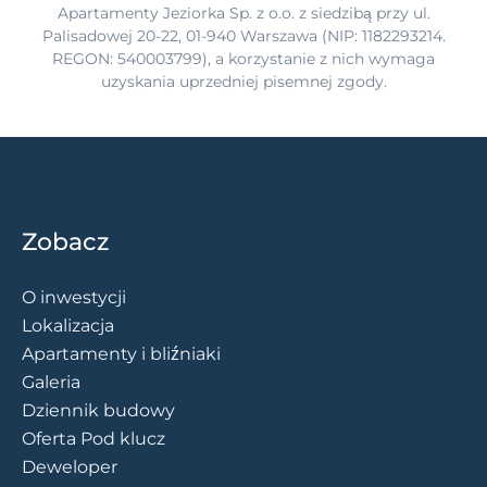
Apartamenty Jeziorka Sp. z o.o. z siedzibą przy ul.
Palisadowej 20-22, 01-940 Warszawa (NIP: 1182293214.
REGON: 540003799), a korzystanie z nich wymaga
uzyskania uprzedniej pisemnej zgody.
Zobacz
O inwestycji
Lokalizacja
Apartamenty i bliźniaki
Galeria
Dziennik budowy
Oferta Pod klucz
Deweloper