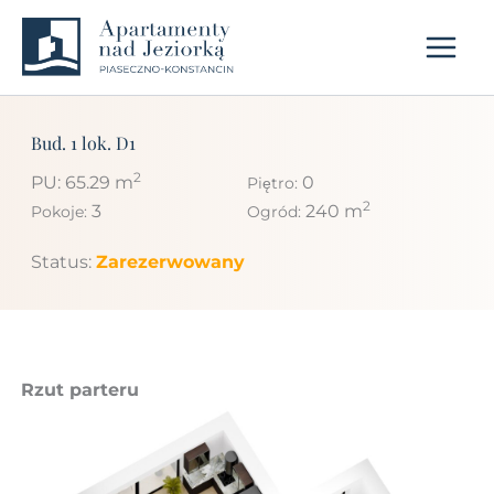
Przejdź
do
treści
Bud. 1 lok. D1
2
PU: 65.29 m
0
Piętro:
2
3
240 m
Pokoje:
Ogród:
Status:
Zarezerwowany
Rzut parteru