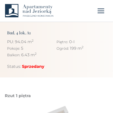
Przejdź
do
treści
Bud. 4 lok. A1
2
PU: 94.04 m
0-I
Piętro:
2
5
199 m
Pokoje:
Ogród:
2
6.43 m
Balkon:
Status:
Sprzedany
Rzut 1 piętra