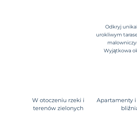
Odkryj unikal
urokliwym tarase
malowniczym
Wyjątkowa oko
W otoczeniu rzeki i
Apartamenty i
terenów zielonych
bliźn