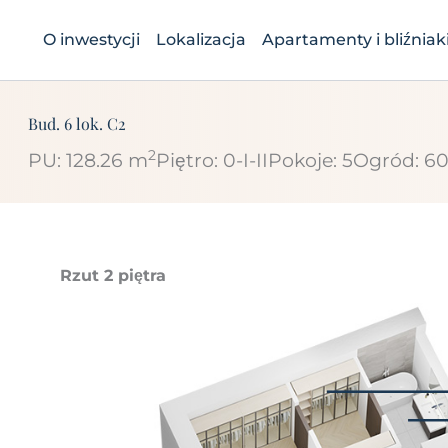
Przejdź
do
O inwestycji
Lokalizacja
Apartamenty i bliźniak
treści
Bud. 6 lok. C2
2
PU: 128.26 m
Piętro:
0-I-II
Pokoje:
5
Ogród:
60
Rzut 2 piętra